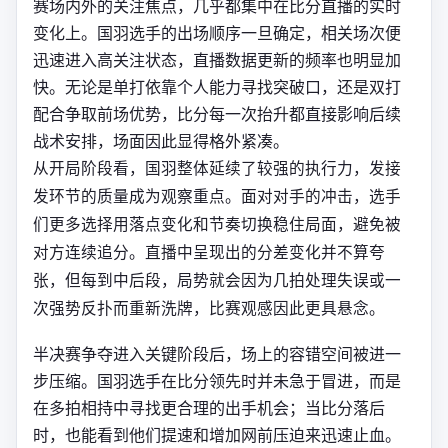
赛场内外的关注焦点，几乎都集中在比分直播的实时
变化上。国羽选手的出场顺序一旦确定，相关场次便
迅速进入高关注状态，直播数据更新的频率也明显加
快。无论是单打依靠个人能力寻找突破口，还是双打
配合争取前场优势，比分每一次抬升都直接影响后续
战术安排，场面因此显得格外紧凑。
从开局阶段看，国羽整体延续了较强的执行力，发接
发环节的质量成为观察重点。面对对手的冲击，选手
们更多选择用落点变化和节奏切换稳住局面，避免被
对方连续追分。直播中呈现出的分差变化并不算夸
张，但每到中后段，局势就会因为几拍处理失误或一
次强势反扑而重新洗牌，比赛观感因此更具悬念。
半决赛争夺进入关键阶段后，场上的容错空间被进一
步压缩。国羽选手在比分领先时并未急于冒进，而是
在多拍相持中寻找更合理的出手机会；当比分落后
时，也能看到他们提速和增加网前压迫来迅速止血。