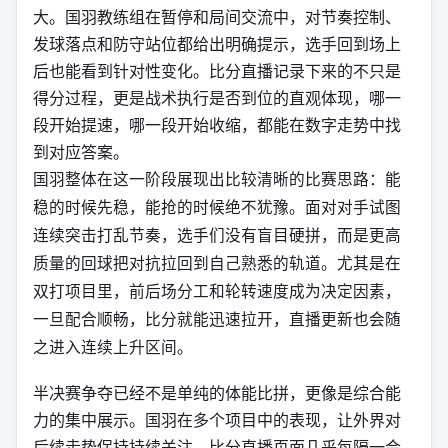
大。国羽教练组在暂停和局间交流中，对节奏控制、
发球落点和防守站位都给出明确提示，选手回到场上
后也能看到针对性变化。比分直播记录下来的不只是
得分过程，更是战术执行是否到位的直观体现，哪一
段开始提速，哪一段开始收缩，都能在数字走势中找
到对应答案。
国羽整体在这一阶段展现出比较清晰的比赛思路：能
稳的时候先稳，能抢的时候绝不犹豫。面对对手试图
连续突击打乱节奏，选手们没有盲目硬拼，而是更高
质量的回球把对抗拉回到自己熟悉的轨道。尤其是在
双打项目里，前后场分工和轮转速度成为决定因素，
一旦配合顺畅，比分就能迅速拉开，直播更新也会随
之进入连续上升区间。
半决赛争夺已经不是单纯的体能比拼，更像是综合能
力的集中展示。国羽在多个项目中的表现，让外界对
后续走势保持持续关注，比分直播页面几乎每隔一会